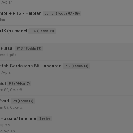
n A-plan
nior + P16 - Helplan
Junior (Födda 07 - 09)
lan
 IK (b) medel
P15 (Födda 11)
Futsal
P13 ( Födda 13)
 konstgräs
atch Gerdskens BK-Långared
P12 (Födda 14)
n A-plan
Gul
P9 (födda17)
n 89, Öckerö
Svart
P9 (födda17)
n 89, Öckerö.
 Hössna/Timmele
Senior
rupp 9
en A-plan