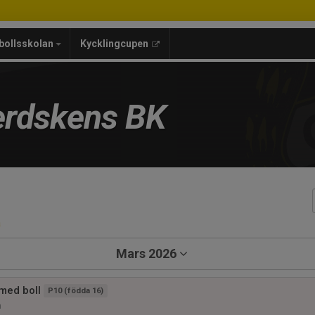
bollsskolan
Kycklingcupen
rdskens BK
a
Mars 2026
 med boll
P10 (födda 16)
n