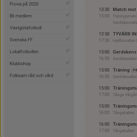
Prova på 2020
13:30
Match mot 
Bli medlem
15:00
Träningsmatch
Gerdskenvall
Västgötafotboll
13:50
TYVÄRR IN
Svenska FF
17:30
Hjällbovallen
Lokalfotbollen
15:00
Gerdskens
16:30
Gerdskavalle
Klubbshop
15:00
Träning
P8
Folksam råd och vård
16:30
Gerdskavalle
15:00
Träningsm
17:00
Tånga Vårgår
15:00
Träningsm
16:00
Tångahallen
16:00
Träningsm
17:00
Tångahallen