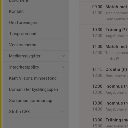
Dokument
09:00
Match mot 
Kontakt
11:00
Träningsmatc
Gerdskenvall
Om föreningen
10:30
Träning P7
Tipspromenad
12:00
Ängabohalle
Veckoschema
11:00
Match mot P
12:30
Träningsmatc
Medlemsavgifter
Lexby IP
Integritetspolicy
11:15
Croatia (h)
13:00
Gerdskenvall
Kent Vilsons minnesfond
12:00
Inomhus tr
Domarlister kycklingcupen
13:00
Ängabohalle
Sorkarnas sommarcup
13:00
Inomhus tr
14:00
Ängabohalle
Stötta GBK
13:00
Träningsm
15:00
Gerdskavalle