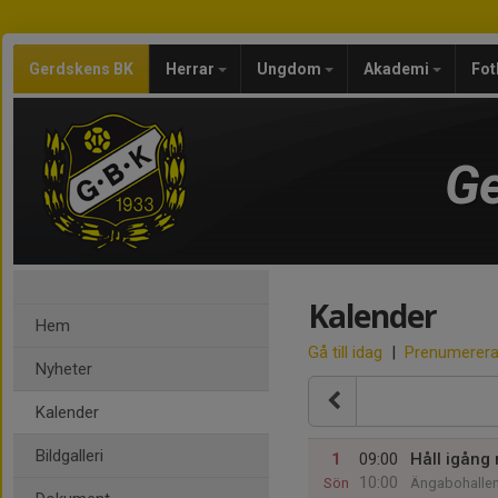
Gerdskens BK
Herrar
Ungdom
Akademi
Fot
Ge
Kalender
Hem
Gå till idag
|
Prenumerer
Nyheter
Kalender
Bildgalleri
1
09:00
Håll igång
10:00
Sön
Ängabohalle