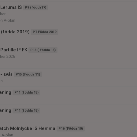
Lerums IS
P9 (födda17)
her
en A-plan
 (födda 2019)
P7 Födda 2019
n
artille IF FK
P13 ( Födda 13)
her 2026
 - svår
P15 (Födda 11)
en
äning
P11 (födda 15)
n
äning
P11 (födda 15)
n
atch Mölnlycke IS Hemma
P16 (Födda 10)
n A-plan