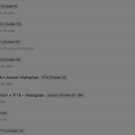
 (födda17)
en A-plan
3 ( Födda 13)
en A-plan
1 (födda 15)
n A-plan, konstgräs
2 (Födda 14)
n A-plan
6+Junior Halvplan
P16 (Födda 10)
n A-plan
nior + P16 - Halvplan
Junior (Födda 07 - 09)
lan
nior
en A
P14 (Födda 12)