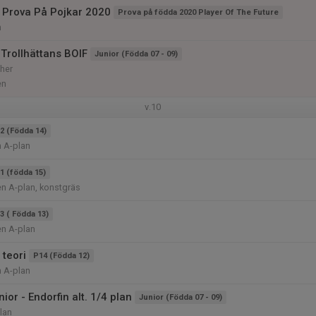
 Prova På Pojkar 2020
Prova på födda 2020 Player Of The Future
n
Trollhättans BOIF
Junior (Födda 07 - 09)
her
en
v.10
2 (Födda 14)
n A-plan
1 (födda 15)
n A-plan, konstgräs
3 ( Födda 13)
en A-plan
teori
P14 (Födda 12)
n A-plan
ior - Endorfin alt. 1/4 plan
Junior (Födda 07 - 09)
lan