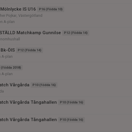
Mölnlycke IS U16
P16 (Födda 10)
er Pojkar, Västergötland
en A-plan
STÄLLD Matchkamp Gunnilse
P12 (Födda 14)
 inomhushall
 Bk-ÖIS
P12 (Födda 14)
n A-plan
 (födda 2018)
n A-plan
atch Vårgårda
P10 (födda 16)
da
atch Vårgårda Tångahallen
P10 (födda 16)
atch Vårgårda Tångahallen
P10 (födda 16)