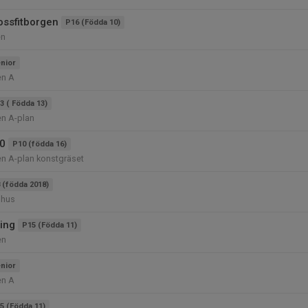
ossfitborgen
P16 (Födda 10)
en
nior
en A
3 ( Födda 13)
en A-plan
10
P10 (födda 16)
en A-plan konstgräset
 (födda 2018)
mhus
ing
P15 (Födda 11)
en
nior
en A
5 (Födda 11)