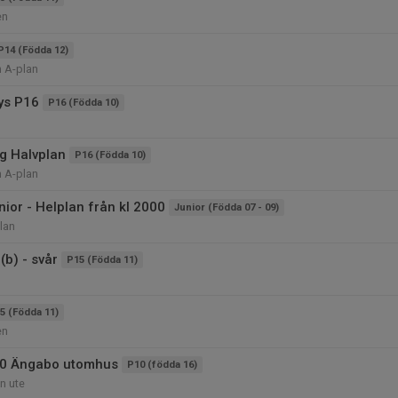
en
P14 (Födda 12)
n A-plan
ys P16
P16 (Födda 10)
g Halvplan
P16 (Födda 10)
n A-plan
ior - Helplan från kl 2000
Junior (Födda 07 - 09)
lan
(b) - svår
P15 (Födda 11)
5 (Födda 11)
en
10 Ängabo utomhus
P10 (födda 16)
n ute