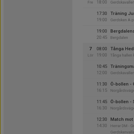
18:00
Fre
Gerdskavalle
17:30
Träning Ju
19:00
Gerdsken A-p
19:00
Bergdalens
20:45
Bergdalen
7
08:00
Tånga Hed 
19:00
Lör
Tånga hallen
10:45
Träningsm
12:00
Gerdskavalle
11:30
Ö-bollen - 
16:15
Norgårdsväge
11:45
Ö-bollen - 
16:30
Norgårdsväge
12:30
Match mot
14:30
Herrar DM - G
Gerdskenvall