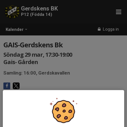
Gerdskens BK
P12 (Födda 14)
Logga in
Kalender
GAIS-Gerdskens Bk
Söndag 29 mar, 17:30-19:00
Gais- Gården
Samling: 16:00, Gerdskavallen