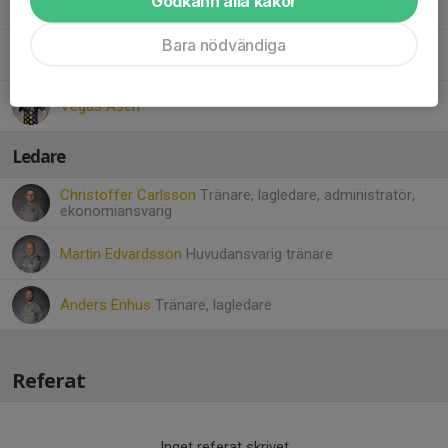
Godkänn alla kakor
Enzo Törneld
Bara nödvändiga
Elmer Wetterstrand Asplund
Vegas Åsén
Ledare
Christoffer Carlsson
Tränare, lagledare, administratör,
ekonomiansvarig
Martin Edvardsson
Huvudansvarig tränare
Anders Enhus
Tränare, lagledare
Referat
Inget referat skrivet