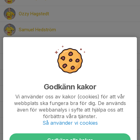
Ozzy Hagstedt
Samuel Hedström
Neo Johnsson
Svante Larsson
Ali Ahmad Mohammadi
Godkänn kakor
Scott Nilsson
Vi använder oss av kakor (cookies) för att vår
webbplats ska fungera bra för dig. De används
även för webbanalys i syfte att hjälpa oss att
Frank Sohl
förbättra våra tjänster.
Så använder vi cookies
Philip Turesson