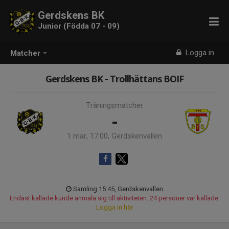
Gerdskens BK
Junior (Födda 07 - 09)
Logga in
Matcher
Gerdskens BK - Trollhättans BOIF
Träningsmatcher
-
1 mar, 17:00, Gerdskenvallen
Samling 15:45, Gerdskenvallen
Endast kallade kunde anmäla sig till aktiviteten. 24 personer var kallade.
Logga in här