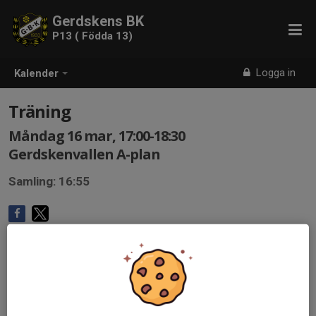
Gerdskens BK
P13 ( Födda 13)
Logga in
Kalender
Träning
Måndag 16 mar, 17:00-18:30
Gerdskenvallen A-plan
Samling: 16:55