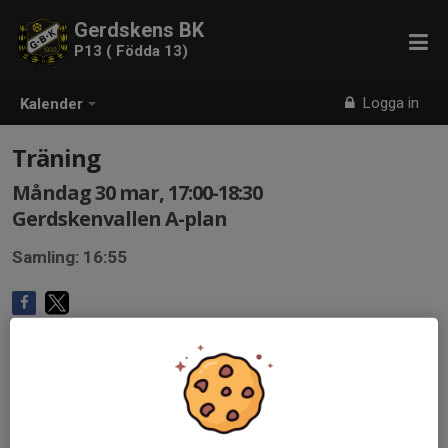
Gerdskens BK
P13 ( Födda 13)
Logga in
Kalender
Träning
Måndag 30 mar, 17:00-18:30
Gerdskenvallen A-plan
Samling: 16:55