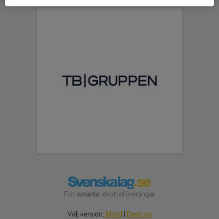
För
smarta
idrottsföreningar
Välj version:
Mobil
|
Desktop