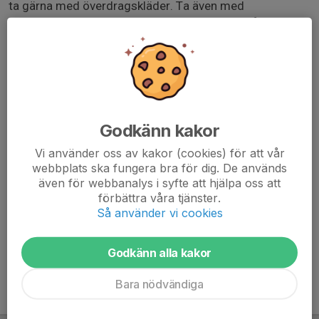
ta gärna med överdragskläder. Ta även med
träningsskor att använda mellan matcherna, eftersom
dubbskor inte är tillåtna inne i caféet där det finns
möjlighet att köpa både fika och lunch.
Spelschema:
kl. 11:30 - Torslanda IK
kl. 12:15 - Älvsborg FF:1
Godkänn kakor
kl. 14:15 - Lunden ÖBK:Svart
Vi använder oss av kakor (cookies) för att vår
kl. 15:00 - Mölnlycke IF:Vit
webbplats ska fungera bra för dig. De används
kl. 16:00 - Särö IK:1
även för webbanalys i syfte att hjälpa oss att
procup.se/cup/39390.htm
förbättra våra tjänster.
Så använder vi cookies
Godkänn alla kakor
Bara nödvändiga