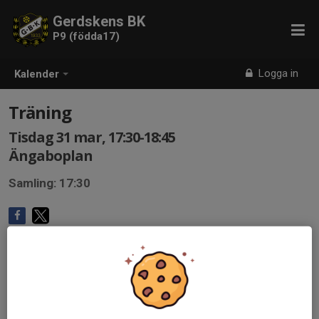
Gerdskens BK
P9 (födda17)
Logga in
Kalender
Träning
Tisdag 31 mar, 17:30-18:45
Ängaboplan
Samling: 17:30