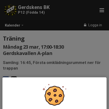
Gerdskens BK
P12 (Födda 14)
Logga in
Kalender
Träning
Måndag 23 mar, 17:00-18:30
Gerdskavallen A-plan
Samling: 16:45, Första omklädningsrummet ner för
trappan