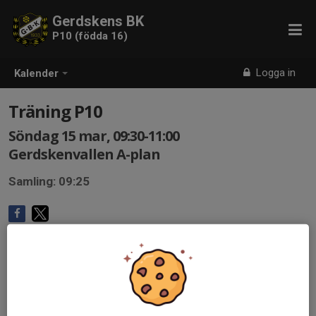
Gerdskens BK
P10 (födda 16)
Logga in
Kalender
Träning P10
Söndag 15 mar, 09:30-11:00
Gerdskenvallen A-plan
Samling: 09:25