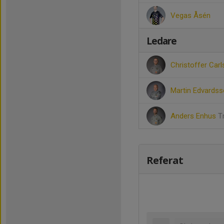
Vegas Åsén
Ledare
Christoffer Car
Martin Edvards
Anders Enhus
T
Referat