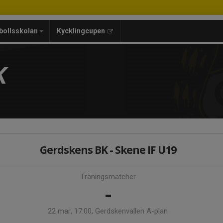
bollsskolan
Kycklingcupen
K
Gerdskens BK - Skene IF U19
Träningsmatcher
-
22 mar, 17:00, Gerdskenvallen A-plan