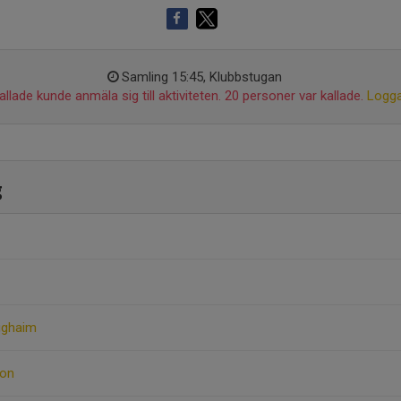
Samling 15:45, Klubbstugan
llade kunde anmäla sig till aktiviteten. 20 personer var kallade.
Logga
g
ughaim
son