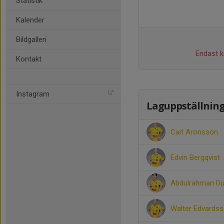
Statistik
Kalender
Bildgalleri
Endast ka
Kontakt
Instagram
Laguppställnin
Carl Aronsson
Edvin Bergqvist
Abdulrahman D
Walter Edvards