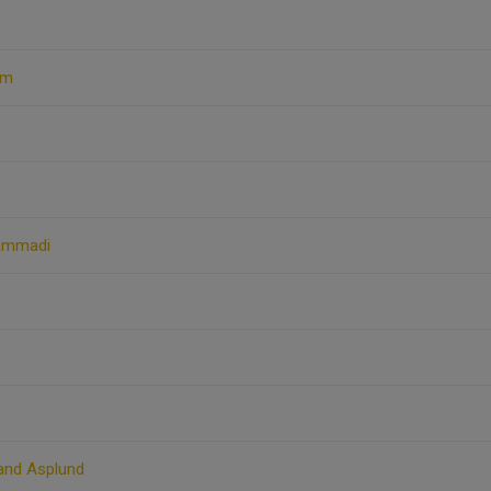
öm
ammadi
and Asplund