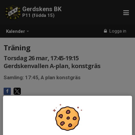
Gerdskens BK
P11 (födda 15)
Logga in
Kalender
Träning
Torsdag 26 mar, 17:45-19:15
Gerdskenvallen A-plan, konstgräs
Samling: 17:45, A plan konstgräs