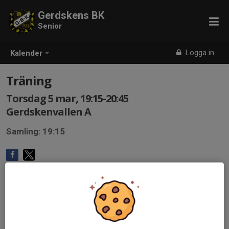
Gerdskens BK
Senior
Logga in
Kalender
Träning
Torsdag 5 mar, 19:15-20:45
Gerdskenvallen A
Samling: 19:15