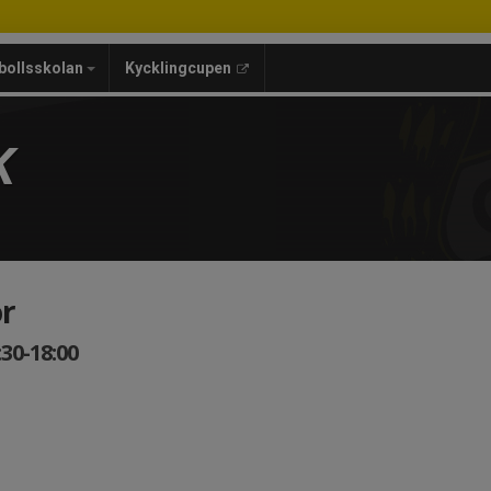
bollsskolan
Kycklingcupen
K
or
30-18:00