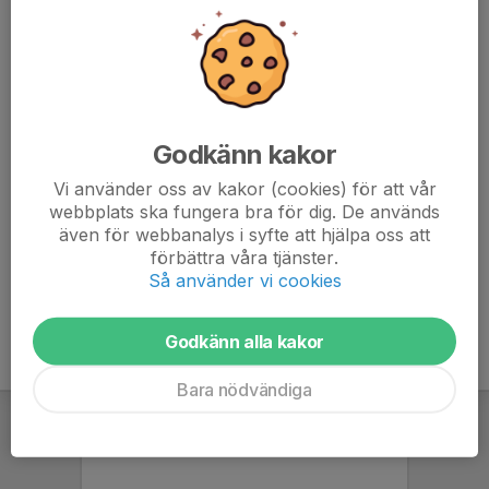
Kiosk finns på plats.
Speltid 2x10 min.
Spelschema plan 2:
kl. 08:15 H - Gais
Godkänn kakor
kl. 08:55 H - SG Ruddalen IF
kl. 09:35 B - Kungsbacka Youth
Vi använder oss av kakor (cookies) för att vår
kl. 10:15 B - Varberg BoIS
webbplats ska fungera bra för dig. De används
även för webbanalys i syfte att hjälpa oss att
förbättra våra tjänster.
Så använder vi cookies
Godkänn alla kakor
Bara nödvändiga