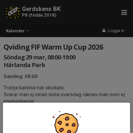
Gerdskens BK
P8 (födda 2018)
Logga in
Kalender
Qviding FIF Warm Up Cup 2026
Söndag 29 mar, 08:00-19:00
Härlanda Park
Samling: 08:00
Tredje kallelse har skickats.
Svarar man ej innan sista svarsdag räknas man som ej
medverkande.
Mer info kommer senare om tider, lag och annat, men
datumet 29/3 är det som gäller.