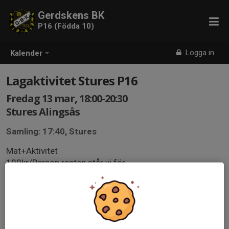
Gerdskens BK
P16 (Födda 10)
Logga in
Kalender
Lagaktivitet Stures P16
Fredag 13 mar, 18:00-20:30
Stures Alingsås
Samling: 17:40, Stures
Mat+Aktivitet
100kr/Person resten står vi för.
Swish till nummer 123-609 0864 märk med Stures och
ert namn.