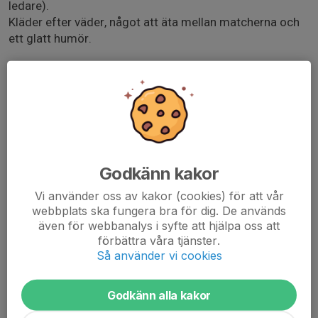
ledare).
Kläder efter väder, något att äta mellan matcherna och
ett glatt humör.
Transport till matcherna löser man själv.
Matcher 7 mot 7 ( liten plan) speltid 2x12 min
Inget slutspel spelas, utan samtliga lag spelar poolspel
med 4 matcher.
Godkänn kakor
Matcher
Vi använder oss av kakor (cookies) för att vår
9:30 GBK Svart - Häcken (park 8)
webbplats ska fungera bra för dig. De används
10:30 GBK svart - Örgryte (park 11)
även för webbanalys i syfte att hjälpa oss att
12:00 GBK svart - Mölnlycke (park 11)
förbättra våra tjänster.
13:00 GBK Svart - Mölnlycke (park 9)
Så använder vi cookies
Vid frånvaro kontakta Anna: 0730-209505
Godkänn alla kakor