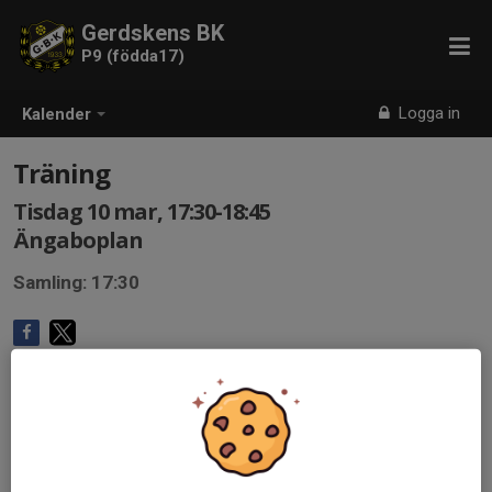
Gerdskens BK
P9 (födda17)
Logga in
Kalender
Träning
Tisdag 10 mar, 17:30-18:45
Ängaboplan
Samling: 17:30