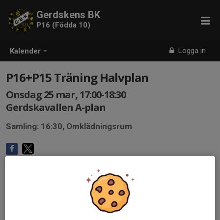
Gerdskens BK
P16 (Födda 10)
Logga in
Kalender
P16+P15 Träning Halvplan
Onsdag 25 mar, 17:00-18:30
Gerdskavallen A-plan
Samling: 16:30, Omklädningsrum