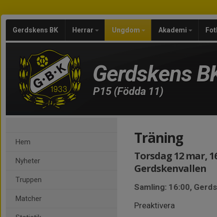
Gerdskens BK
Herrar
Ungdom
Akademi
Fot
Gerdskens B
P15 (Födda 11)
Träning
Hem
Torsdag 12 mar, 16
Nyheter
Gerdskenvallen
Truppen
Samling: 16:00, Gerd
Matcher
Preaktivera