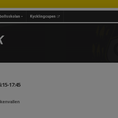
bollsskolan
Kycklingcupen
K
:15-17:45
skenvallen