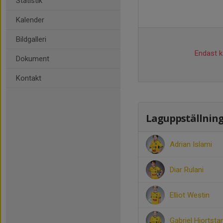
Statistik
Kalender
Bildgalleri
Endast ka
Dokument
Kontakt
Laguppställnin
Adrian Islami
Diar Rulani
Elliot Westin
Gabriel Hjortst