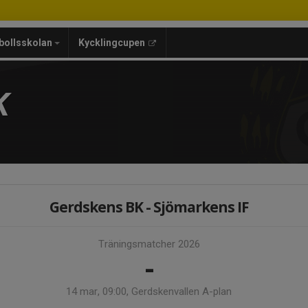
bollsskolan
Kycklingcupen
K
Gerdskens BK - Sjömarkens IF
Träningsmatcher 2026
-
14 mar, 09:00, Gerdskenvallen A-plan