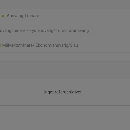
sson
Ansvarig Tränare
svarig Ledare / Fys ansvarig/ föräldraransvarig.
öm
Målvaktstränare/ Ekonomiansvarig/Sisu
Inget referat skrivet