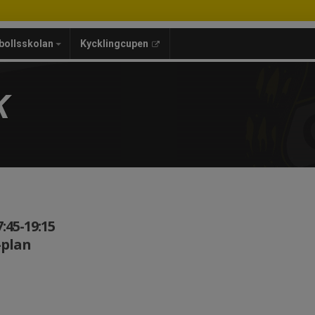
bollsskolan
Kycklingcupen
K
:45-19:15
-plan