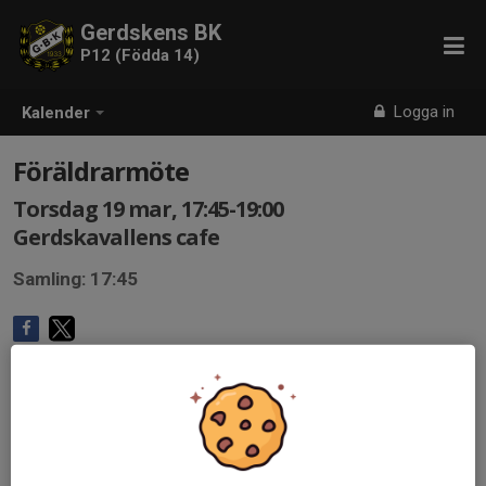
Gerdskens BK
P12 (Födda 14)
Logga in
Kalender
Föräldrarmöte
Torsdag 19 mar, 17:45-19:00
Gerdskavallens cafe
Samling: 17:45