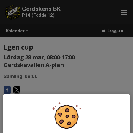
Gerdskens BK
P14 (Födda 12)
Logga in
Kalender
Egen cup
Lördag 28 mar, 08:00-17:00
Gerdskavallen A-plan
Samling: 08:00