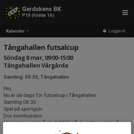
Gerdskens BK
P10 (födda 16)
Logga in
Kalender
Tångahallen futsalcup
Söndag 8 mar, 09:00-15:00
Tångahallen Vårgårda
Samling: 08:30, Tångahallen
Hej
Nu är de dags för futsalcup i Tångahallen
Samling 08:30
Spel på sportgolv
Dvs inomhusskor
Vi kommer möta årskull 2015 då de ej blev spel i våran
ålder