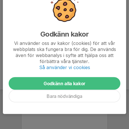
Gerdsken Svart:
09:56 Vårgårda Ik
11:34 Sjöviks SK
12:58 Proletären FF
Godkänn kakor
Slutspel igång vid 13:14 och finalen börjar 14:54.
Vi använder oss av kakor (cookies) för att vår
webbplats ska fungera bra för dig. De används
även för webbanalys i syfte att hjälpa oss att
förbättra våra tjänster.
Så använder vi cookies
Godkänn alla kakor
Bara nödvändiga