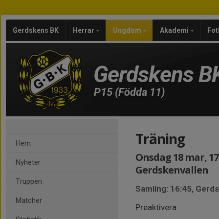
Gerdskens BK
Herrar
Ungdom
Akademi
Fot
Gerdskens B
P15 (Födda 11)
Träning
Hem
Onsdag 18 mar, 17:
Nyheter
Gerdskenvallen
Truppen
Samling: 16:45, Gerd
Matcher
Preaktivera