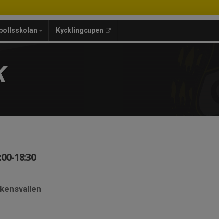
bollsskolan
Kycklingcupen
K
00-18:30
skensvallen