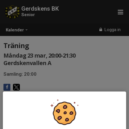
Gerdskens BK
Senior
Logga in
Kalender
Träning
Måndag 23 mar, 20:00-21:30
Gerdskenvallen A
Samling: 20:00