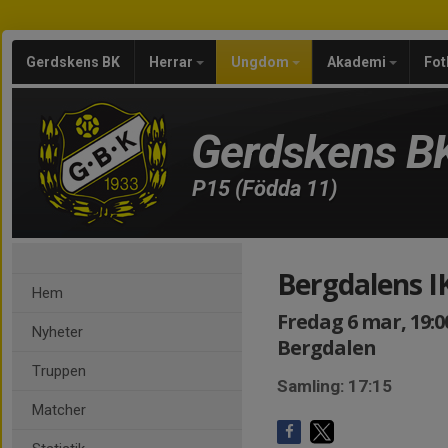
Gerdskens BK
Herrar
Ungdom
Akademi
Fot
Gerdskens B
P15 (Födda 11)
Bergdalens I
Hem
Fredag 6 mar, 19:0
Nyheter
Bergdalen
Truppen
Samling: 17:15
Matcher