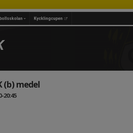
bollsskolan
Kycklingcupen
K
K (b) medel
0-20:45