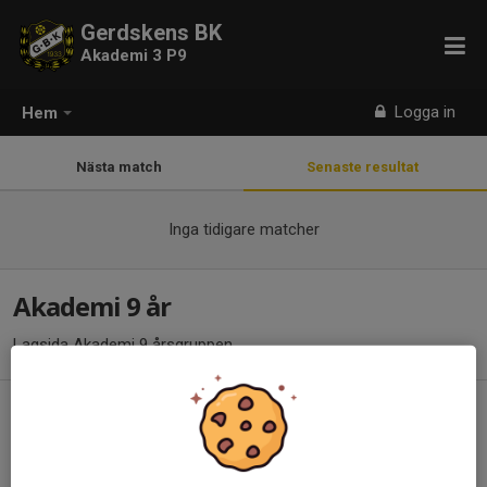
Gerdskens BK
Akademi 3 P9
Logga in
Hem
Nästa match
Senaste resultat
Inga tidigare matcher
Akademi 9 år
Lagsida Akademi 9 årsgruppen