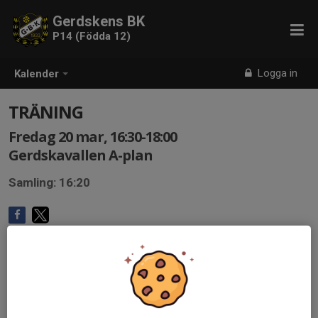
Gerdskens BK
P14 (Födda 12)
Logga in
Kalender
TRÄNING
Fredag 20 mar, 16:30-18:00
Gerdskavallen A-plan
Samling: 16:20