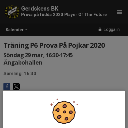
Gerdskens BK
Prova på födda 2020 Player Of The Future
Logga in
Kalender
Träning P6 Prova På Pojkar 2020
Söndag 29 mar, 16:30-17:45
Ängabohallen
Samling: 16:30