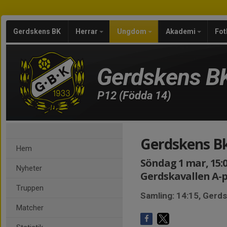
Gerdskens BK
Herrar
Ungdom
Akademi
Fot
Gerdskens B
P12 (Födda 14)
Gerdskens B
Hem
Söndag 1 mar, 15:0
Nyheter
Gerdskavallen A-
Truppen
Samling: 14:15, Gerds
Matcher