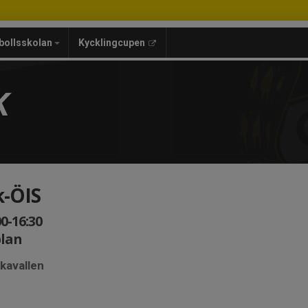
bollsskolan
Kycklingcupen
K
k-ÖIS
0-16:30
plan
kavallen