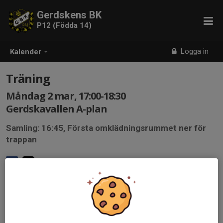
Gerdskens BK
P12 (Födda 14)
Logga in
Kalender
Träning
Måndag 2 mar, 17:00-18:30
Gerdskavallen A-plan
Samling: 16:45, Första omklädningsrummet ner för
trappan