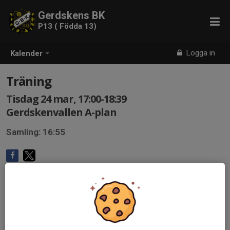
Gerdskens BK
P13 ( Födda 13)
Logga in
Kalender
Träning
Tisdag 24 mar, 17:00-18:39
Gerdskenvallen A-plan
Samling: 16:55