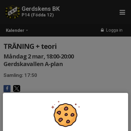
Gerdskens BK
P14 (Födda 12)
Logga in
Kalender
TRÄNING + teori
Måndag 2 mar, 18:00-20:00
Gerdskavallen A-plan
Samling: 17:50