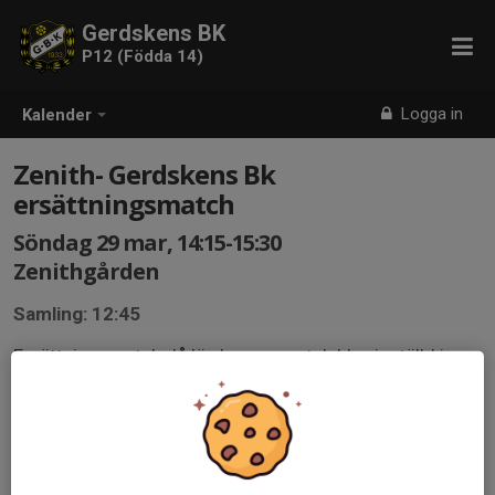
Gerdskens BK
P12 (Födda 14)
Logga in
Kalender
Zenith- Gerdskens Bk
ersättningsmatch
Söndag 29 mar, 14:15-15:30
Zenithgården
Samling: 12:45
Ersättningsmatch då lördagens match blev inställd i
sista sekund tyvärr.