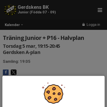
Gerdskens BK
Junior (Födda 07 - 09)
Logga in
Kalender
Träning Junior + P16 - Halvplan
Torsdag 5 mar, 19:15-20:45
Gerdsken A-plan
Samling: 19:05