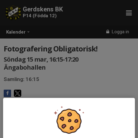
Gerdskens BK
P14 (Födda 12)
Logga in
Kalender
Fotografering Obligatorisk!
Söndag 15 mar, 16:15-17:20
Ängabohallen
Samling: 16:15