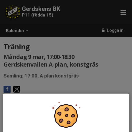
Gerdskens BK
P11 (födda 15)
Logga in
Kalender
Träning
Måndag 9 mar, 17:00-18:30
Gerdskenvallen A-plan, konstgräs
Samling: 17:00, A plan konstgräs