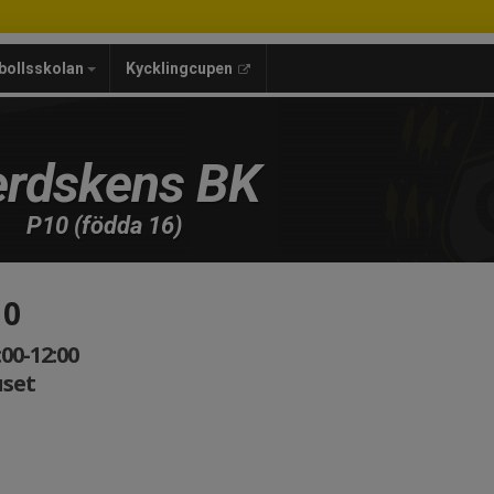
bollsskolan
Kycklingcupen
rdskens BK
P10 (födda 16)
10
00-12:00
set