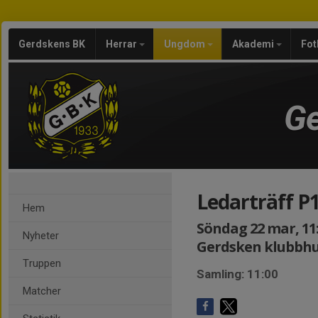
Gerdskens BK
Herrar
Ungdom
Akademi
Fot
Ge
Ledarträff P
Hem
Söndag 22 mar, 11:
Nyheter
Gerdsken klubbhu
Truppen
Samling: 11:00
Matcher