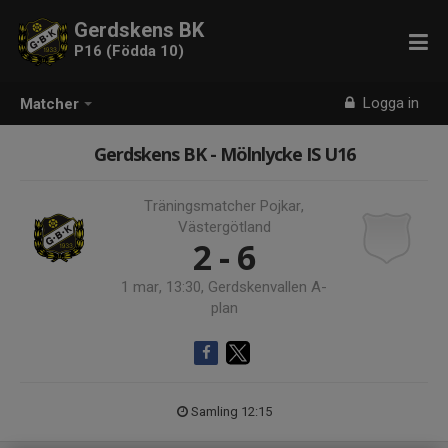
Gerdskens BK
P16 (Födda 10)
Logga in
Matcher
Gerdskens BK - Mölnlycke IS U16
Träningsmatcher Pojkar,
Västergötland
2 - 6
1 mar, 13:30, Gerdskenvallen A-
plan
Samling 12:15