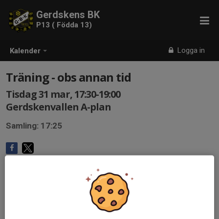
Gerdskens BK
P13 ( Födda 13)
Logga in
Kalender
Träning - obs annan tid
Tisdag 31 mar, 17:30-19:00
Gerdskenvallen A-plan
Samling: 17:25