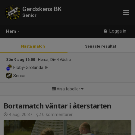
Gerdskens BK
Senior
Logga in
Hem
Nästa match
Senaste resultat
Sön 9 aug 16:00
- Herrar, Div 4 Västra
Floby-Grolanda IF
Senior
Visa tabeller
Bortamatch väntar i återstarten
4 aug, 20:37
0 kommentarer