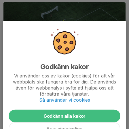
Godkänn kakor
Vi använder oss av kakor (cookies) för att vår
Laget är tillbaka i träning efter sommaruppehållet och vi har
webbplats ska fungera bra för dig. De används
drygt en och en halv vecka kvar till höstens första seriematch.
även för webbanalys i syfte att hjälpa oss att
förbättra våra tjänster.
På lördag väntar genrep inför återstarten när vi tar emot
Så använder vi cookies
Emtunga/Tråvad/Larv på Gerdskenvallen....
Läs mer
Godkänn alla kakor
Fler nyheter
Bara nödvändiga