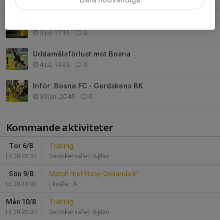
Tack och lycka till, Lex Luiro!
5 jul, 17:15
0
Uddamålsförlust mot Bosna
4 jul, 14:35
0
Inför: Bosna FC - Gerdskens BK
30 jun, 20:45
0
Kommande aktiviteter
Tor 6/8
Träning
19:00-20:30
Gerdskenvallen A-plan
Sön 9/8
Match mot Floby-Grolanda IF
16:00-18:00
Ekvallen A
Mån 10/8
Träning
19:00-20:30
Gerdskenvallen A-plan