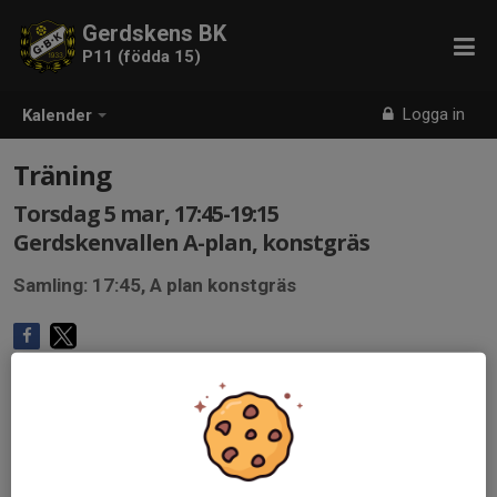
Gerdskens BK
P11 (födda 15)
Logga in
Kalender
Träning
Torsdag 5 mar, 17:45-19:15
Gerdskenvallen A-plan, konstgräs
Samling: 17:45, A plan konstgräs