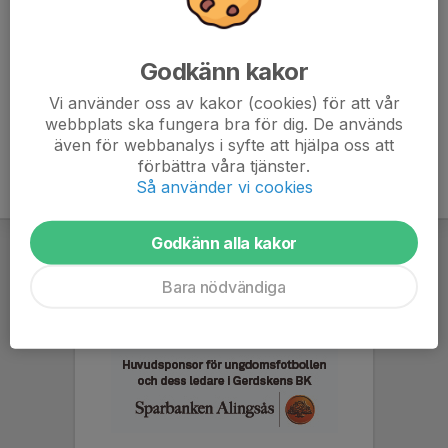
medlemsvillkoren med en integritetspolicy. Den beskriver mer
utförligt hur och varför vi sparar dina personuppgifter samt vilka
rättigheter du har. Integritetspolicyn i sin helhet samt de
Godkänn kakor
dokument du behöver för att utöva dina rättigheter hittar du i
Vi använder oss av kakor (cookies) för att vår
menyn.
webbplats ska fungera bra för dig. De används
även för webbanalys i syfte att hjälpa oss att
förbättra våra tjänster.
Så använder vi cookies
Godkänn alla kakor
Bara nödvändiga