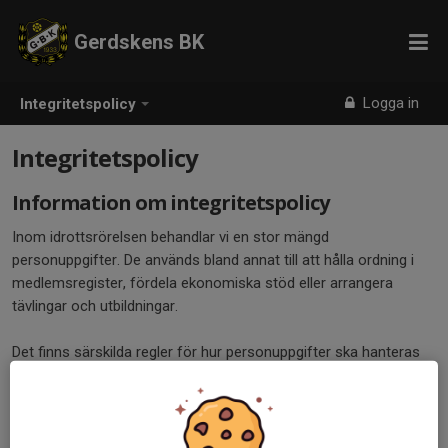
Gerdskens BK
Logga in
Integritetspolicy
Integritetspolicy
Information om integritetspolicy
Inom idrottsrörelsen behandlar vi en stor mängd
personuppgifter. De används bland annat till att hålla ordning i
medlemsregister, fördela ekonomiska stöd eller arrangera
tävlingar och utbildningar.
Det finns särskilda regler för hur personuppgifter ska hanteras
på ett tryggt och säkert sätt. Den 25 maj 2018 kommer
personuppgiftslagen ersättas av den nya
dataskyddsförordningen (GDPR), vilket gör att kraven förändras
något. Med anledning av dessa förändringar har vi kompletterat