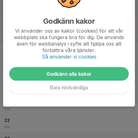
16
Lör
Godkänn kakor
17
13:30
Inomhusträning
15:00
Sön
Ängabohallen
Vi använder oss av kakor (cookies) för att vår
webbplats ska fungera bra för dig. De används
v.51
även för webbanalys i syfte att hjälpa oss att
18
förbättra våra tjänster.
Mån
Så använder vi cookies
19
Tis
Godkänn alla kakor
20
Bara nödvändiga
Ons
21
Tor
22
Fre