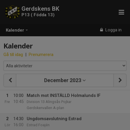
Gerdskens BK
P13 ( Födda 13)
Logga in
Kalender
Kalender
Gå till idag
|
Prenumerera
December 2023
1
10:00
Match mot INSTÄLLD Holmalunds IF
10:45
Fre
Division 13 Alingsås Pojkar
Gerdskenvallen A-plan
2
14:30
Ungdomsavslutning Estrad
16:00
Lör
Estrad Foajén