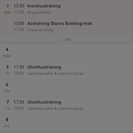
3
13:30
Inomhusträning
15:00
Sön
Ängabohallen
15:00
Avslutning Stures Bowling/mat
17:00
Stures Bowling
v.49
4
Mån
5
17:30
Utomhusträning
19:00
Tis
Gerdskenvallen A-plan konstgräs
6
Ons
7
17:30
Utomhusträning
19:00
Tor
Gerdskenvallen A-plan konstgräs
8
Fre