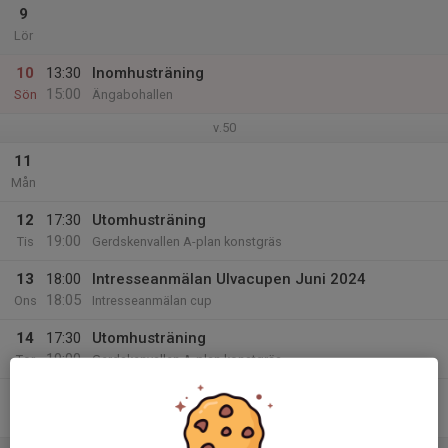
9
Lör
10
13:30
Inomhusträning
15:00
Sön
Ängabohallen
v.50
11
Mån
12
17:30
Utomhusträning
19:00
Tis
Gerdskenvallen A-plan konstgräs
13
18:00
Intresseanmälan Ulvacupen Juni 2024
18:05
Ons
Intresseanmälan cup
14
17:30
Utomhusträning
19:00
Tor
Gerdskenvallen A-plan konstgräs
15
Fre