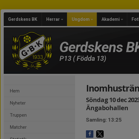
Gerdskens BK
Herrar
Ungdom
Akademi
Fot
Gerdskens B
P13 ( Födda 13)
Inomhusträn
Hem
Söndag 10 dec 2023,
Nyheter
Ängabohallen
Truppen
Samling: 13:25
Matcher