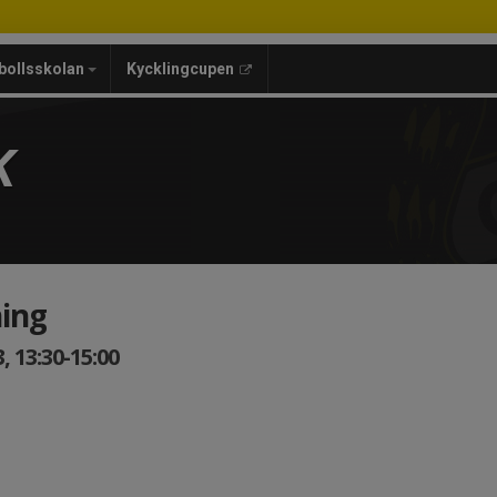
bollsskolan
Kycklingcupen
K
ing
 13:30-15:00