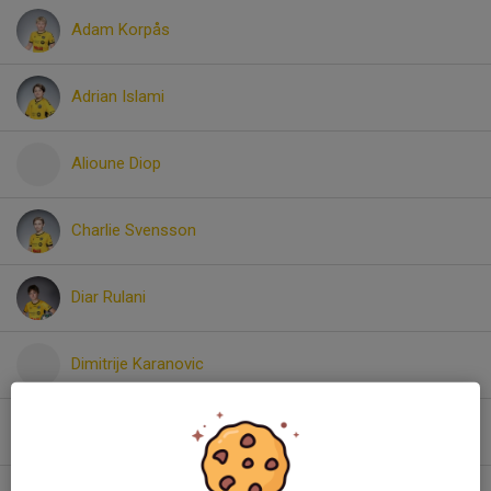
Adam Korpås
Adrian Islami
Alioune Diop
Charlie Svensson
Diar Rulani
Dimitrije Karanovic
Ebbe Grill