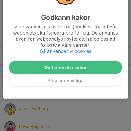
Elliot Westin
Godkänn kakor
Gabriel Hjortstam
Vi använder oss av kakor (cookies) för att vår
webbplats ska fungera bra för dig. De används
Gora Diop
även för webbanalys i syfte att hjälpa oss att
förbättra våra tjänster.
Så använder vi cookies
Gustav Nehm
Godkänn alla kakor
Isak Brandin
Bara nödvändiga
Isak Häggmark
Jamie Fjällborg
Lowe Häggmark