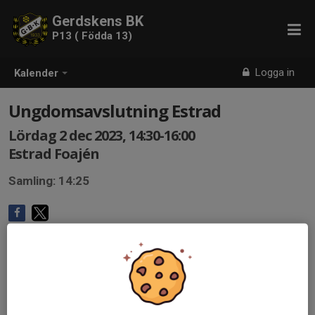
Gerdskens BK
P13 ( Födda 13)
Logga in
Kalender
Ungdomsavslutning Estrad
Lördag 2 dec 2023, 14:30-16:00
Estrad Foajén
Samling: 14:25